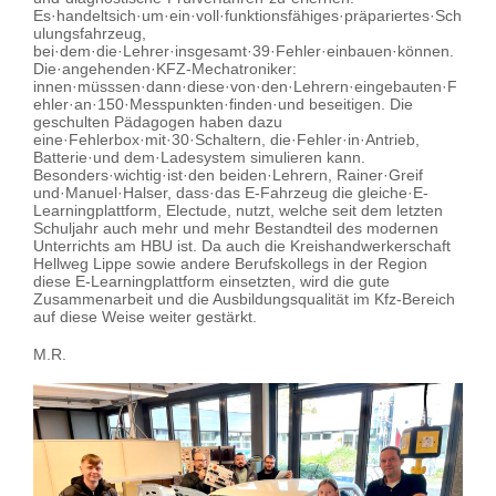
Es·handeltsich·um·ein·voll·funktionsfähiges·präpariertes·Sch
ulungsfahrzeug,
bei·dem·die·Lehrer·insgesamt·39·Fehler·einbauen·können.
Die·angehenden·KFZ-Mechatroniker:
innen·müsssen·dann·diese·von·den·Lehrern·eingebauten·F
ehler·an·150·Messpunkten·finden·und beseitigen. Die
geschulten Pädagogen haben dazu
eine·Fehlerbox·mit·30·Schaltern, die·Fehler·in·Antrieb,
Batterie·und dem·Ladesystem simulieren kann.
Besonders·wichtig·ist·den beiden·Lehrern, Rainer·Greif
und·Manuel·Halser, dass·das E-Fahrzeug die gleiche·E-
Learningplattform, Electude, nutzt, welche seit dem letzten
Schuljahr auch mehr und mehr Bestandteil des modernen
Unterrichts am HBU ist. Da auch die Kreishandwerkerschaft
Hellweg Lippe sowie andere Berufskollegs in der Region
diese E-Learningplattform einsetzten, wird die gute
Zusammenarbeit und die Ausbildungsqualität im Kfz-Bereich
auf diese Weise weiter gestärkt.
M.R.