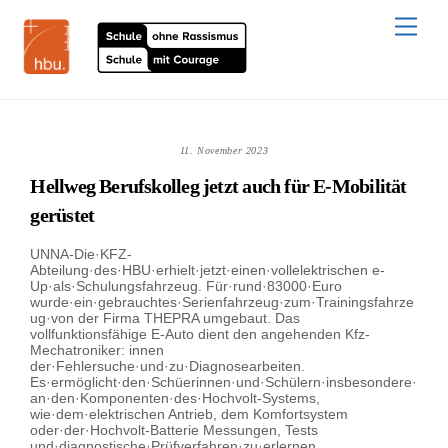
Skip
to
Men
content
11. November 2023
Hellweg Berufskolleg jetzt auch für E-Mobilität
gerüstet
UNNA-Die·KFZ-
Abteilung·des·HBU·erhielt·jetzt·einen·vollelektrischen e-
Up·als·Schulungsfahrzeug. Für·rund·83000·Euro
wurde·ein·gebrauchtes·Serienfahrzeug·zum·Trainingsfahrze
ug·von der Firma THEPRA umgebaut. Das
vollfunktionsfähige E-Auto dient den angehenden Kfz-
Mechatroniker: innen
der·Fehlersuche·und·zu·Diagnosearbeiten.
Es·ermöglicht·den·Schüerinnen·und·Schülern·insbesondere·
an·den·Komponenten·des·Hochvolt-Systems,
wie·dem·elektrischen Antrieb, dem Komfortsystem
oder·der·Hochvolt-Batterie Messungen, Tests
und·diagnostische·Prüfverfahren·zu·erlernen.