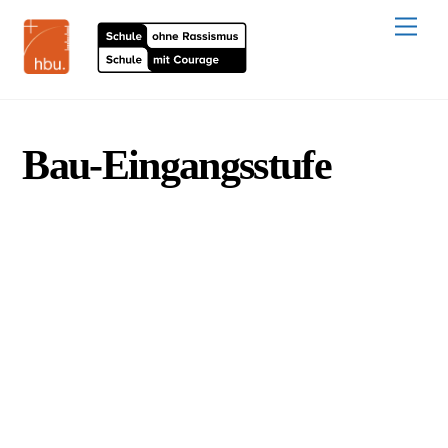
Skip
to
Men
content
Bau-Eingangsstufe