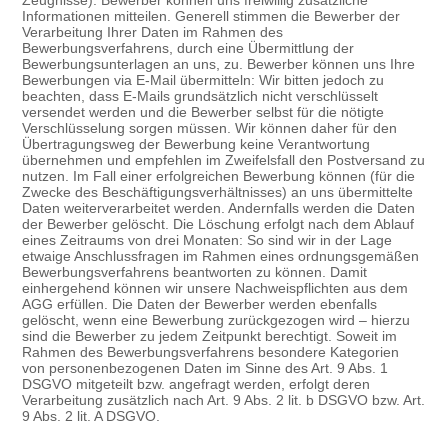
Zeugnisse). Bewerber können uns freiwillig zusätzliche
Informationen mitteilen. Generell stimmen die Bewerber der
Verarbeitung Ihrer Daten im Rahmen des
Bewerbungsverfahrens, durch eine Übermittlung der
Bewerbungsunterlagen an uns, zu. Bewerber können uns Ihre
Bewerbungen via E-Mail übermitteln: Wir bitten jedoch zu
beachten, dass E-Mails grund­sätzlich nicht verschlüsselt
versendet werden und die Bewerber selbst für die nötigte
Verschlüsselung sorgen müssen. Wir können daher für den
Übertragungsweg der Bewerbung keine Verantwortung
übernehmen und empfehlen im Zweifelsfall den Post­versand zu
nutzen. Im Fall einer erfolgreichen Bewerbung können (für die
Zwecke des Beschäftigungsverhältnisses) an uns übermittelte
Daten weiterverarbeitet werden. Andernfalls werden die Daten
der Bewerber gelöscht. Die Löschung erfolgt nach dem Ablauf
eines Zeitraums von drei Monaten: So sind wir in der Lage
etwaige Anschlussfragen im Rahmen eines ordnungsgemäßen
Bewerbungsverfahrens beantworten zu können. Damit
einhergehend können wir unsere Nachweispflichten aus dem
AGG erfüllen. Die Daten der Bewerber werden ebenfalls
gelöscht, wenn eine Bewerbung zurückgezogen wird – hierzu
sind die Bewerber zu jedem Zeitpunkt berechtigt. Soweit im
Rahmen des Bewerbungs­verfahrens besondere Kategorien
von personenbezogenen Daten im Sinne des Art. 9 Abs. 1
DSGVO mitgeteilt bzw. angefragt werden, erfolgt deren
Verarbeitung zusätzlich nach Art. 9 Abs. 2 lit. b DSGVO bzw. Art.
9 Abs. 2 lit. A DSGVO.