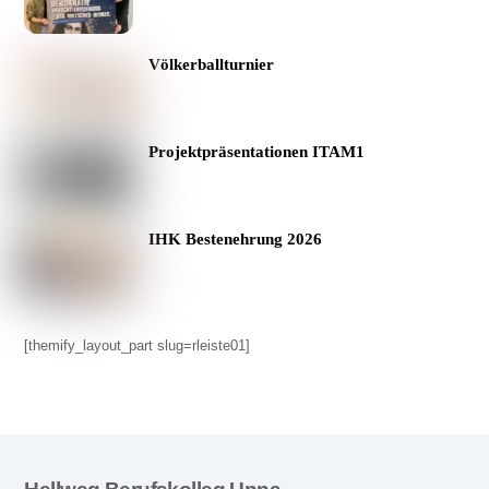
Völkerballturnier
Projektpräsentationen ITAM1
IHK Bestenehrung 2026
[themify_layout_part slug=rleiste01]
Back