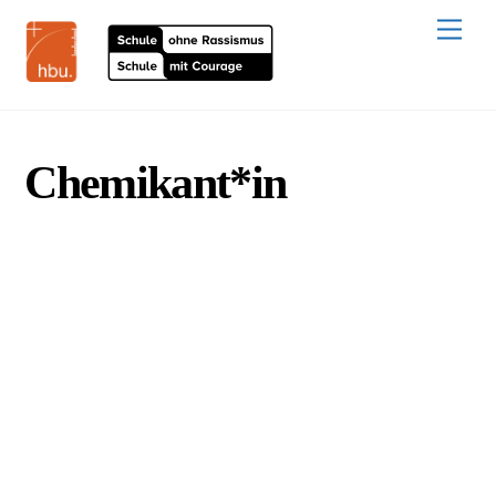
Skip
to
Men
content
Chemikant*in