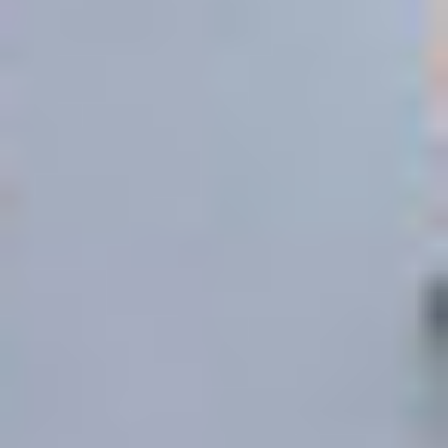
Fünf Akkus fürs E-Kart
Anne Frank Tag