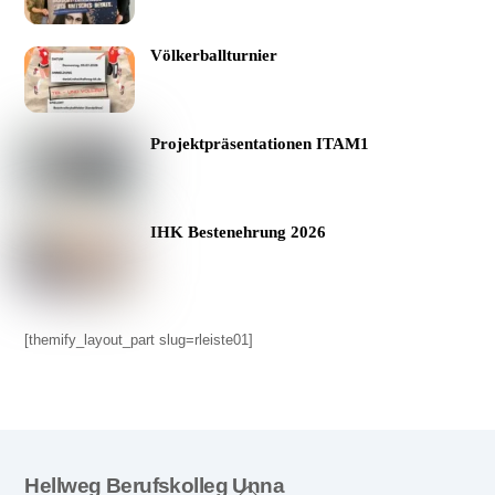
Völkerballturnier
Projektpräsentationen ITAM1
IHK Bestenehrung 2026
[themify_layout_part slug=rleiste01]
Back
Hellweg Berufskolleg Unna