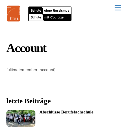
Skip
to
Men
content
Account
[ultimatemember_account]
letzte Beiträge
Abschlüsse Berufsfachschule