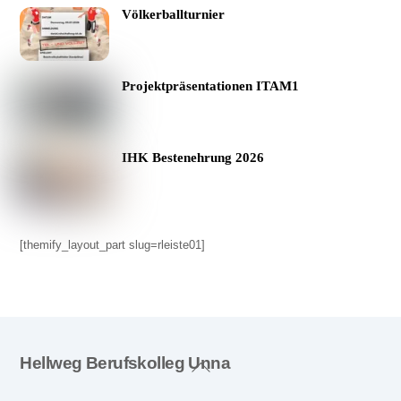
Völkerballturnier
Projektpräsentationen ITAM1
IHK Bestenehrung 2026
[themify_layout_part slug=rleiste01]
Back
Hellweg Berufskolleg Unna
To
Top