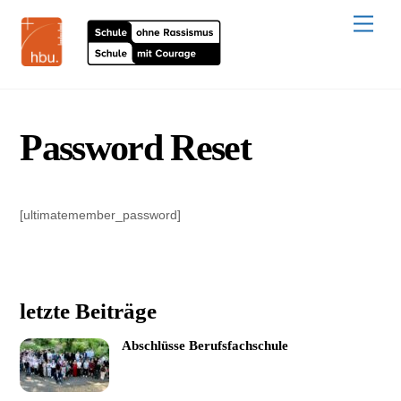
Skip
to
Men
content
Password Reset
[ultimatemember_password]
letzte Beiträge
Abschlüsse Berufsfachschule