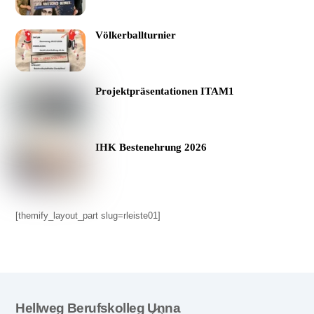
Völkerballturnier
Projektpräsentationen ITAM1
IHK Bestenehrung 2026
[themify_layout_part slug=rleiste01]
Back
Hellweg Berufskolleg Unna