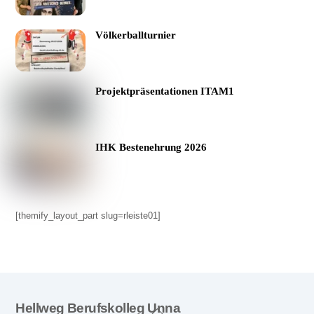
Völkerballturnier
Projektpräsentationen ITAM1
IHK Bestenehrung 2026
[themify_layout_part slug=rleiste01]
Back
Hellweg Berufskolleg Unna