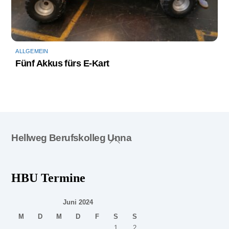
ALLGEMEIN
Fünf Akkus fürs E-Kart
Back
Hellweg Berufskolleg Unna
To
Top
HBU Termine
Juni 2024
M
D
M
D
F
S
S
1
2