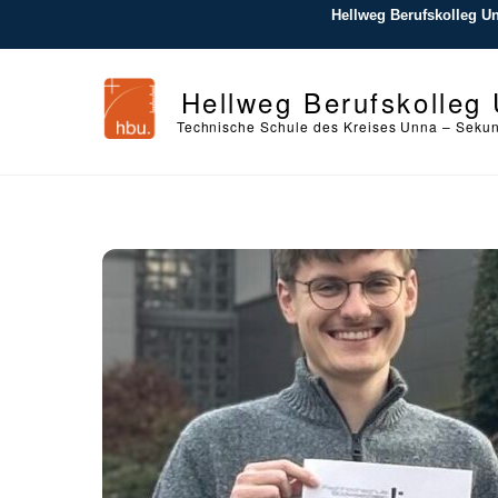
Skip
Hellweg Berufskolleg U
to
content
Hellweg Berufskolleg
Technische Schule des Kreises Unna – Sekund