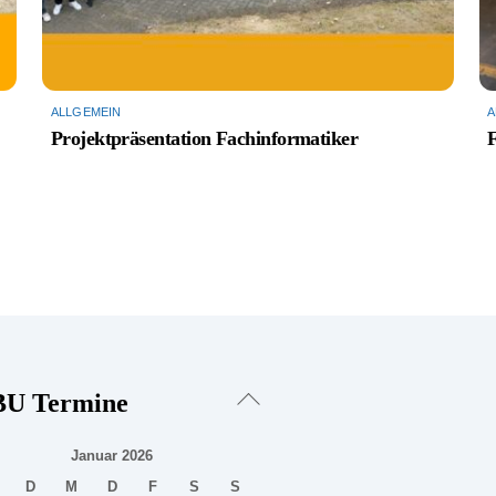
ALLGEMEIN
A
Projektpräsentation Fachinformatiker
Back
U Termine
To
Top
Januar 2026
D
M
D
F
S
S