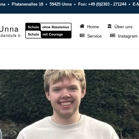
nna • Platanenallee 18 • 59425 Unna •
Fon: +49 (0)2303 - 271244
• E-M
 Unna
Home
Über uns
arstufe II
Service
Instagram